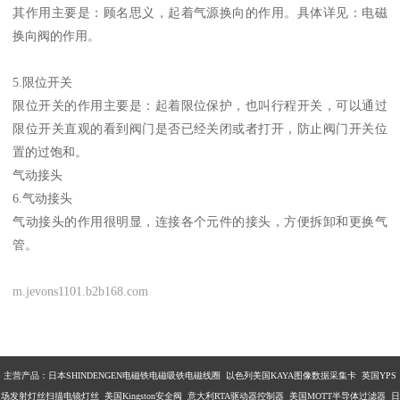
其作用主要是：顾名思义，起着气源换向的作用。具体详见：电磁
换向阀的作用。
5.限位开关
限位开关的作用主要是：起着限位保护，也叫行程开关，可以通过
限位开关直观的看到阀门是否已经关闭或者打开，防止阀门开关位
置的过饱和。
气动接头
6.气动接头
气动接头的作用很明显，连接各个元件的接头，方便拆卸和更换气
管。
m.jevons1101.b2b168.com
主营产品：
日本SHINDENGEN电磁铁电磁吸铁电磁线圈 以色列美国KAYA图像数据采集卡 英国YPS
场发射灯丝扫描电镜灯丝 美国Kingston安全阀 意大利RTA驱动器控制器 美国MOTT半导体过滤器 日