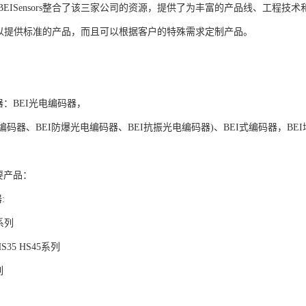
BEI
Sensors整合了该三家公司的资源，提供了为丰富的产品线、工程
不仅可以提供标准的产品，而且可以根据客户的特殊需求定制产品。
器：
BEI
光电编码器，
编码器、
BEI
防爆光电编码器、
BEI
抗振光电编码器)、
BEI
式编码器，
BEI
要产品：
:
0系列
 HS35 HS45系列
列