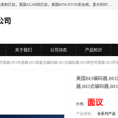
日本SHINDENGEN电磁铁，以色列KAYA采集卡，英国YPS场发射灯丝，英国AGAR钨灯丝，美国KINGSTON安全阀，意大利RTA驱动器，美国MOTT过滤器，美国GENIE过滤器，日本精线NIPPON SEISEN过滤器，法国SAPPEL水表, 德国Thyracont传感器，英国SONTAY压差传感器 美国MPC擦锡布 TB-300-MPC, 德国Matesy磁光分析仪
公司
关于我们
公司动态
产品知识
距传感器,BEI传感器,BEI增量式编码器,BEI式编码器,BEI辨色传感器,BE
美国BEI编码器,BE
器,BEI式编码器,
面议
价格：
产品规格：
全系列产品