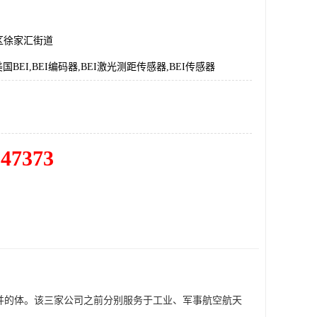
区徐家汇街道
美国BEI,BEI编码器,BEI激光测距传感器,BEI传感器
547373
od合并的体。该三家公司之前分别服务于工业、军事航空航天