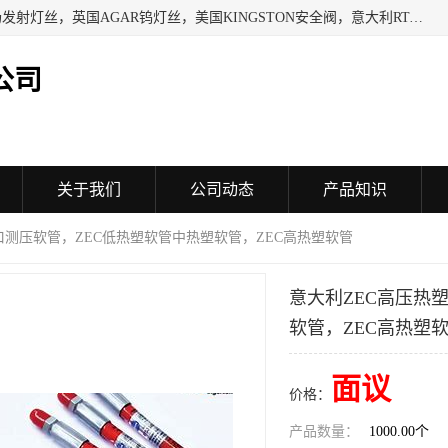
日本SHINDENGEN电磁铁，以色列KAYA采集卡，英国YPS场发射灯丝，英国AGAR钨灯丝，美国KINGSTON安全阀，意大利RTA驱动器，美国MOTT过滤器，美国GENIE过滤器，日本精线NIPPON SEISEN过滤器，法国SAPPEL水表, 德国Thyracont传感器，英国SONTAY压差传感器 美国MPC擦锡布 TB-300-MPC, 德国Matesy磁光分析仪
公司
关于我们
公司动态
产品知识
进口测压软管，ZEC低热塑软管中热塑软管，ZEC高热塑软管
意大利ZEC高压热
软管，ZEC高热塑
面议
价格：
产品数量：
1000.00个