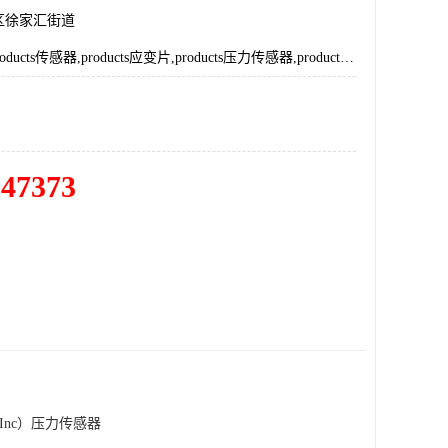
区徐家汇街道
SPI,Sensor,products传感器,products应变片,products压力传感器,products总代理,SPI总代理
547373
cts Inc）压力传感器