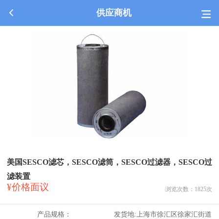
供应商机
美国SESCO滤芯，SESCO滤筒，SESCO过滤器，SESCO过
滤装置
¥价格面议
浏览次数：
1825
次
产品规格：
发货地:
上海市徐汇区徐家汇街道