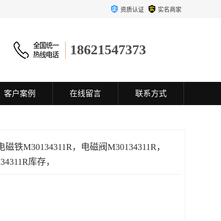
资质认证
实名商家
18621547373
客户案例
在线留言
联系方式
电磁铁M30134311R，电磁阀M30134311R，
134311R库存，