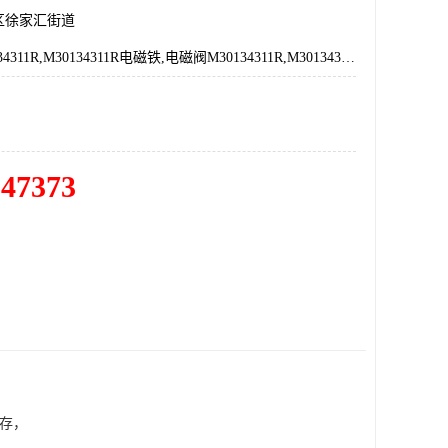
区徐家汇街道
电磁铁M30134311R,M30134311R电磁铁,电磁阀M30134311R,M30134311R电磁阀,日本SHINDENGEN新电元电磁铁总代理
547373
库存，