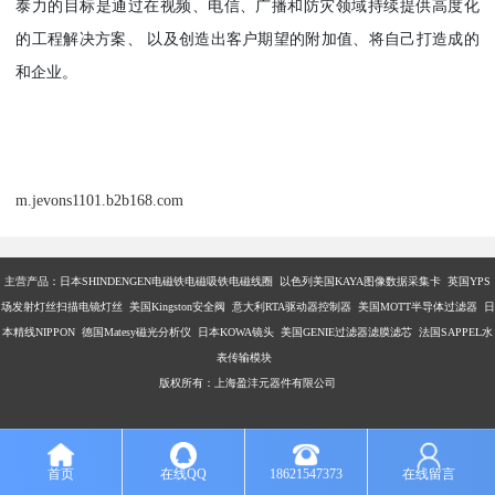
泰力的目标是通过在视频、电信、广播和防灾领域持续提供高度化
的工程解决方案、 以及创造出客户期望的附加值、将自己打造成的
和企业。
m.jevons1101.b2b168.com
主营产品：
日本SHINDENGEN电磁铁电磁吸铁电磁线圈 以色列美国KAYA图像数据采集卡 英国YPS
场发射灯丝扫描电镜灯丝 美国Kingston安全阀 意大利RTA驱动器控制器 美国MOTT半导体过滤器 日
本精线NIPPON 德国Matesy磁光分析仪 日本KOWA镜头 美国GENIE过滤器滤膜滤芯 法国SAPPEL水
表传输模块
版权所有：上海盈沣元器件有限公司
首页
在线QQ
18621547373
在线留言