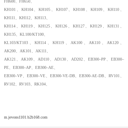
FH600、FH650、
KH101、KH104、KH105、KH107、KH108、KH109、KH110、
KH111、KH112、KH113、
KH114、KH119、KH125、KH126、KH127、KH129、KH131、
KH135、KL100/KT100、
KL103/KT103、KH114、KH119、AK100、AK110、AK120、
AK200、AK101、AK111、
AK121、AK109、AD110、AD130、AD202、EB300–PP、EB300–
PE、EB300–AP、EB300–AE、
EB300–VP、EB300–VE、EB300-VE-DB、EB300-AE-DB、RV101、
RV102、RV103、RK104、
m.jevons1101.b2b168.com