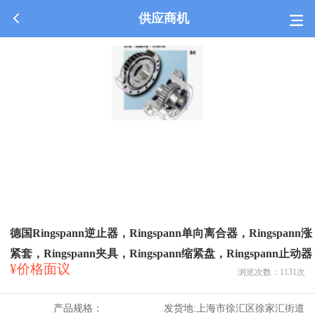
供应商机
德国Ringspann逆止器，Ringspann单向离合器，Ringspann涨
紧套，Ringspann夹具，Ringspann缩紧盘，Ringspann止动器
¥价格面议
浏览次数：
1131
次
产品规格：
发货地:
上海市徐汇区徐家汇街道