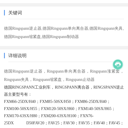
关键词
德国Ringspann逆止器,德国Ringspann单向离合器,德国Ringspann夹具,
德国Ringspann缩紧盘,德国Ringspann制动器
详细说明
德国Ringspann逆止器，Ringspann单向离合器，Ringspann涨紧套，
Ringspann夹具，Ringspann缩紧盘，Ringspann止动器
德国RINGSPANN工业刹车，RINGSPANN离合器，RINGSPANN逆止
器主要型号有：
FXM66-25DX/H40；FXM85-50SX/H50；FXM86-25DX/H40；
FXM100-50SX/H55；FXM120-50SX/H60；FXM140-50SX/H65；
FXM170-63SX/H80；FXM200-63SX/H100；FXN76-
25DX D50FAV20；FAV25；FAV30；FAV35；FAV40；FAV45；