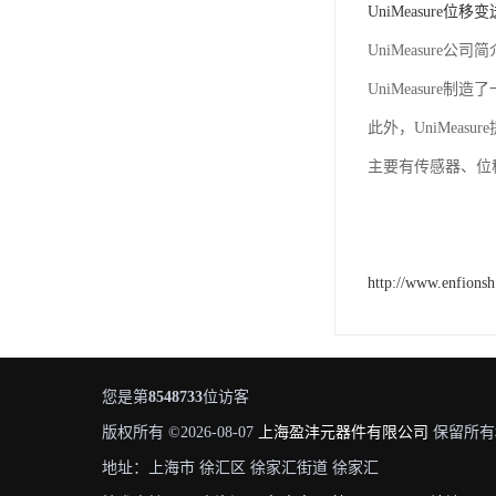
UniMeasure位移
UniMeasure公司简
UniMeasur
此外，UniMeas
主要有传感器、位
http://www.enfions
您是第
8548733
位访客
版权所有 ©2026-08-07
上海盈沣元器件有限公司
保留所有
地址：上海市 徐汇区 徐家汇街道 徐家汇