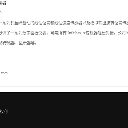
变送器
介
e制造了一系列钢丝绳驱动的线性位置和线性速度传感器以及模拟输出旋转位置传
ure提供了一系列数字面板仪表，可与所有UniMeasure变送器轻松对接。公
移传感器、显示器等。
h.com
权利.