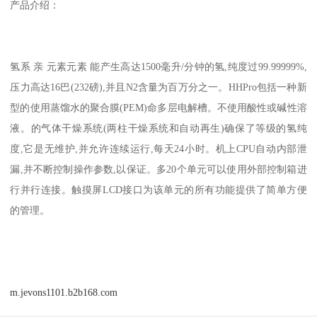
产品介绍：
氢系 亲 元素元素 能产生高达1500毫升/分钟的氢,纯度过99.99999%,
压力高达16巴(232磅),并且N2含量为百万分之一。HHPro包括一种新
型的使用蒸馏水的聚合膜(PEM)命多层电解槽。不使用酸性或碱性溶
液。的气体干燥系统(两柱干燥系统和自动再生)确保了等级的氢纯
度,它是无维护,并允许连续运行,每天24小时。机上CPU自动内部泄
漏,并不断控制操作参数,以保证。多20个单元可以使用外部控制箱进
行并行连接。触摸屏LCD接口为该单元的所有功能提供了简单方便
的管理。
m.jevons1101.b2b168.com