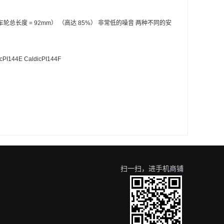
毂/车轮总长度 = 92mm） （高达 85%） 非常低的噪音 两种不同的安
cPI144E CaldicPI144F
扫一扫，进手机商铺