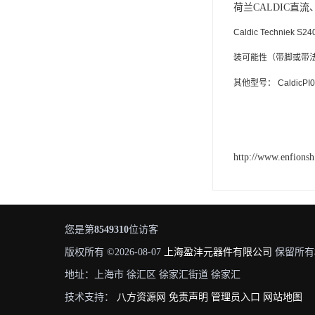
荷兰
CALDIC直流
Caldic Techn
装可能性（带脚或带
其他型号： CaldicPI044D
http://www.enfions
您是第
8549310
位访客
版权所有 ©2026-08-07
上海盈沣元器件有限公司
保留所有
地址：上海市 徐汇区 徐家汇街道 徐家汇
技术支持：
八方资源网
免责声明
管理员入口
网站地图