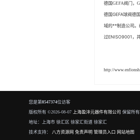
德国
GEFA阀门，
德国GEFA球阀德
域的**制造公司。
过ENISO9001
http://www.enfions
您是第
8547374
位访客
版权所有 ©2026-08-07
上海盈沣元器件有限公司
保留所有
地址：上海市 徐汇区 徐家汇街道 徐家汇
技术支持：
八方资源网
免责声明
管理员入口
网站地图