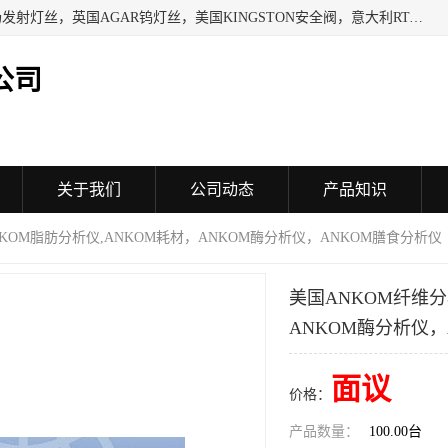
日本SHINDENGEN电磁铁，以色列KAYA采集卡，英国YPS场发射灯丝，英国AGAR钨灯丝，美国KINGSTON安全阀，意大利RTA驱动器，美国MOTT过滤器，美国GENIE过滤器，日本精线NIPPON SEISEN过滤器，法国SAPPEL水表, 德国Thyracont传感器，英国SONTAY压差传感器 美国MPC擦锡布 TB-300-MPC, 德国Matesy磁光分析仪
公司
关于我们
公司动态
产品知识
ANKOM脂肪分析仪,ANKOM耗材，ANKOM酶分析仪，ANKOM膳食分析仪
美国ANKOM纤维分
ANKOM酶分析仪，
面议
价格：
产品数量：
100.00台